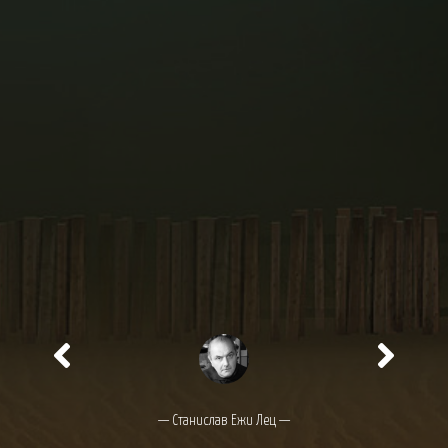
— Станислав Ежи Лец —