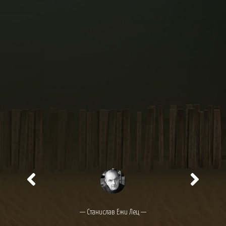
— Станислав Ежи Лец —