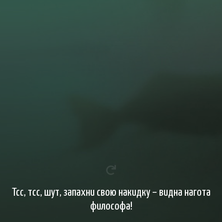
Тсс, тсс, шут, запахни свою накидку – видна нагота
философа!