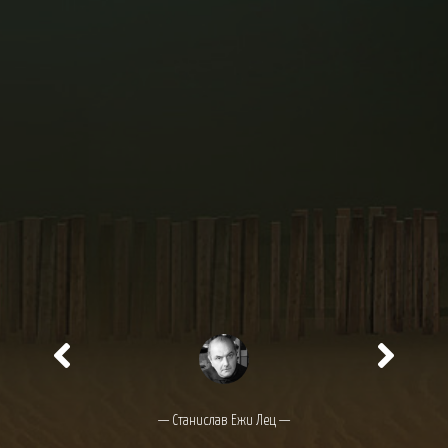
— Станислав Ежи Лец —