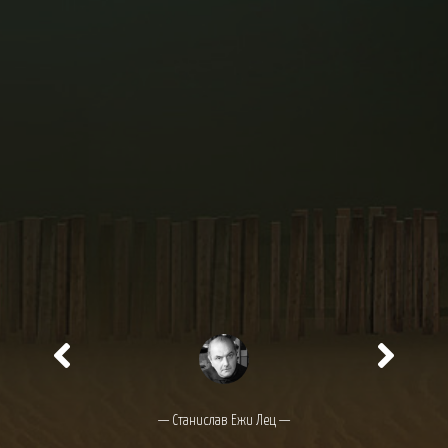
— Станислав Ежи Лец —