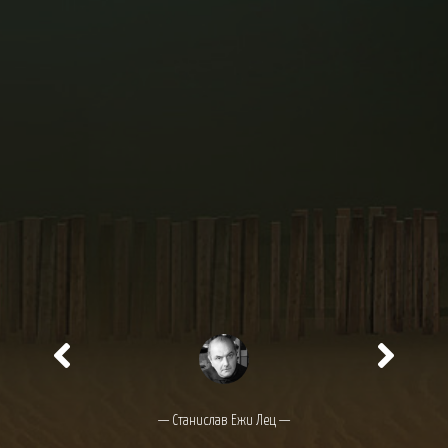
— Станислав Ежи Лец —