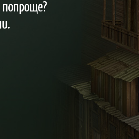
ь попроще?
ли.