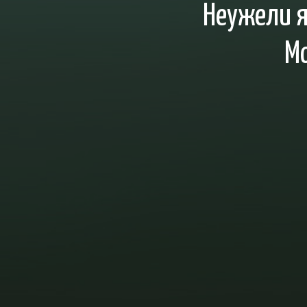
Неужели я
Мо