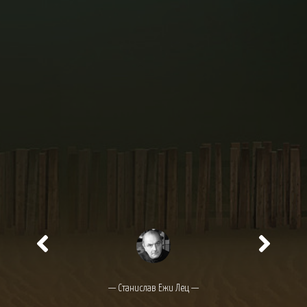
— Станислав Ежи Лец —