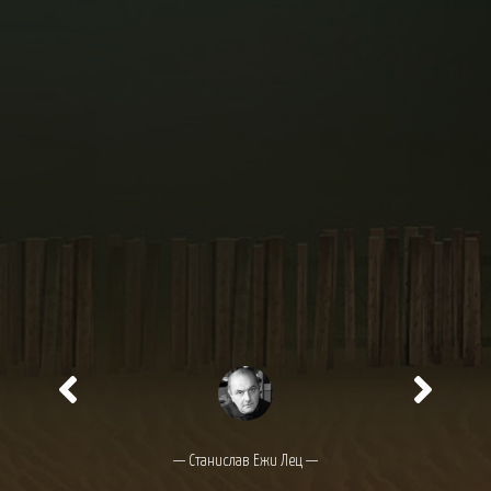
— Станислав Ежи Лец —