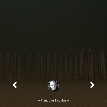
— Станислав Ежи Лец —