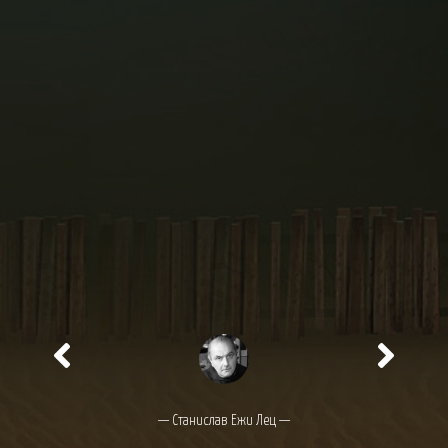
— Станислав Ежи Лец —