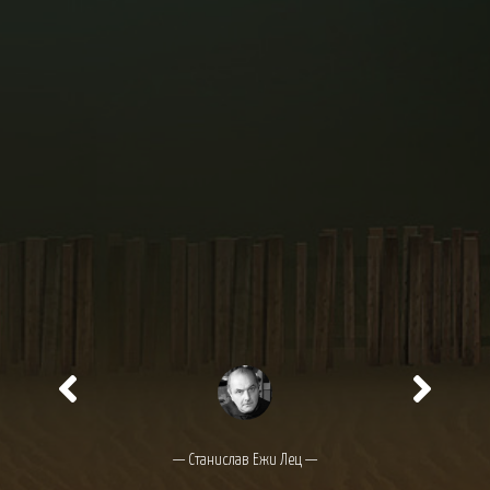
— Станислав Ежи Лец —