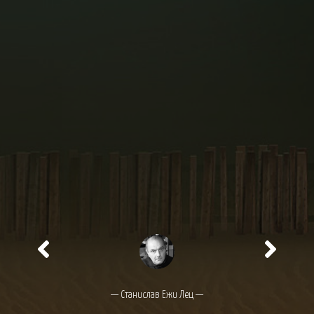
— Станислав Ежи Лец —